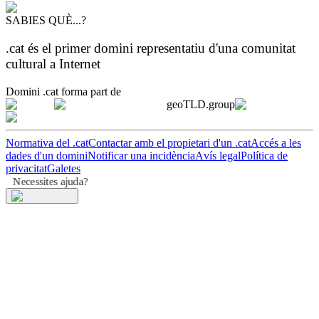
SABIES QUÈ...?
.cat és el primer domini representatiu d'una comunitat
cultural a Internet
Domini .cat forma part de
geoTLD.group
Normativa del .cat
Contactar amb el propietari d'un .cat
Accés a les
dades d'un domini
Notificar una incidència
Avís legal
Política de
privacitat
Galetes
Necessites ajuda?