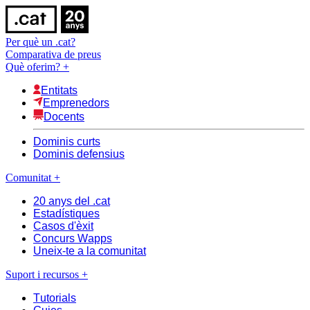
Per què un .cat?
Comparativa de preus
Què oferim?
+
Entitats
Emprenedors
Docents
Dominis curts
Dominis defensius
Comunitat
+
20 anys del .cat
Estadístiques
Casos d'èxit
Concurs Wapps
Uneix-te a la comunitat
Suport i recursos
+
Tutorials