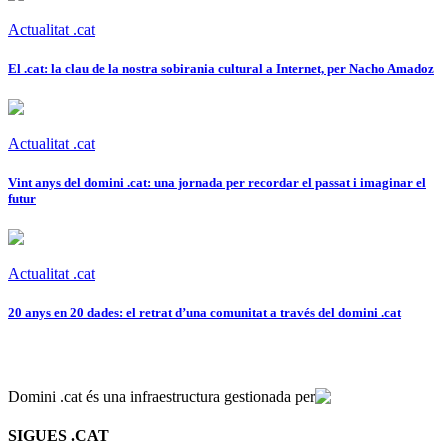
Actualitat .cat
El .cat: la clau de la nostra sobirania cultural a Internet, per Nacho Amadoz
Actualitat .cat
Vint anys del domini .cat: una jornada per recordar el passat i imaginar el
futur
Actualitat .cat
20 anys en 20 dades: el retrat d’una comunitat a través del domini .cat
Domini .cat és una infraestructura gestionada per
SIGUES .CAT