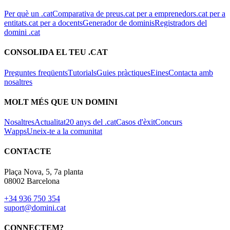
Per què un .cat
Comparativa de preus
.cat per a emprenedors
.cat per a
entitats
.cat per a docents
Generador de dominis
Registradors del
domini .cat
CONSOLIDA EL TEU .CAT
Preguntes freqüents
Tutorials
Guies pràctiques
Eines
Contacta amb
nosaltres
MOLT MÉS QUE UN DOMINI
Nosaltres
Actualitat
20 anys del .cat
Casos d'èxit
Concurs
Wapps
Uneix-te a la comunitat
CONTACTE
Plaça Nova, 5, 7a planta
08002 Barcelona
+34 936 750 354
suport@domini.cat
CONNECTEM?